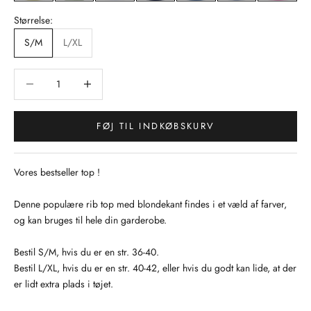
Størrelse:
S/M
L/XL
Sænk antal
Sænk antal
FØJ TIL INDKØBSKURV
Vores bestseller top !
Denne populære rib top med blondekant findes i et væld af farver,
og kan bruges til hele din garderobe.
Bestil S/M, hvis du er en str. 36-40.
Bestil L/XL, hvis du er en str. 40-42, eller hvis du godt kan lide, at der
er lidt extra plads i tøjet.