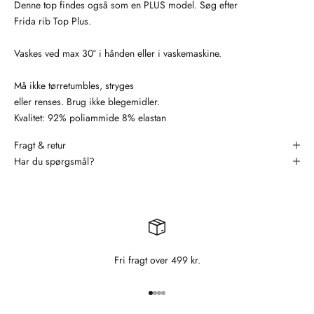
Denne top findes også som en PLUS model. Søg efter
Frida rib Top Plus.
Vaskes ved max 30° i hånden eller i vaskemaskine.
Må ikke tørretumbles, stryges
eller renses. Brug ikke blegemidler.
Kvalitet: 92% poliammide 8% elastan
Fragt & retur
Har du spørgsmål?
Fri fragt over 499 kr.
Gå til element 1
Gå til element 2
Gå til element 3
Gå til element 4