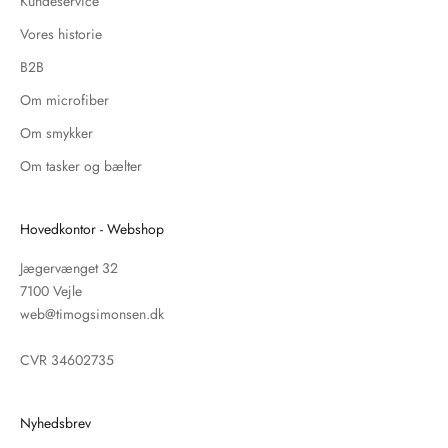
Kundeservice
Vores historie
B2B
Om microfiber
Om smykker
Om tasker og bælter
Hovedkontor - Webshop
Jægervænget 32
7100 Vejle
web@timogsimonsen.dk
CVR 34602735
Nyhedsbrev