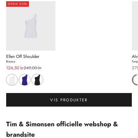
SPAR 50%
Ellen Off Shoulder
Alv
Bianco
Turq
Salgspris
Normalpris
Sal
124,50 kr
249,00 kr
279
Gå til element 2
VIS PRODUKTER
Gå til element 1
Tim & Simonsen officielle webshop &
brandsite