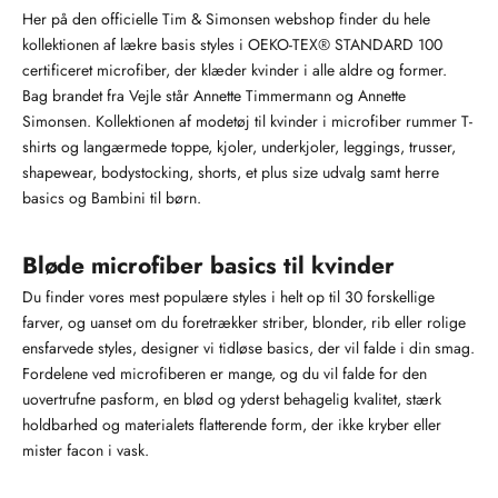
Her på den officielle Tim & Simonsen webshop finder du hele
kollektionen af lækre basis styles i OEKO-TEX® STANDARD 100
certificeret microfiber, der klæder kvinder i alle aldre og former.
Bag brandet fra Vejle står Annette Timmermann og Annette
Simonsen. Kollektionen af modetøj til kvinder i microfiber rummer T-
shirts og langærmede toppe, kjoler, underkjoler, leggings, trusser,
shapewear, bodystocking, shorts, et plus size udvalg samt herre
basics og Bambini til børn.
Bløde microfiber basics til kvinder
Du finder vores mest populære styles i helt op til 30 forskellige
farver, og uanset om du foretrækker striber, blonder, rib eller rolige
ensfarvede styles, designer vi tidløse basics, der vil falde i din smag.
Fordelene ved microfiberen er mange, og du vil falde for den
uovertrufne pasform, en blød og yderst behagelig kvalitet, stærk
holdbarhed og materialets flatterende form, der ikke kryber eller
mister facon i vask.