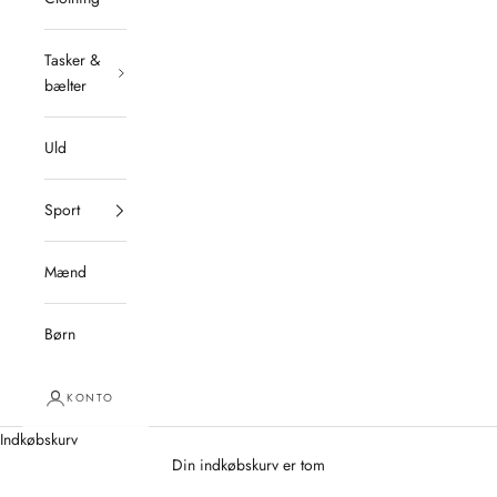
Tasker &
bælter
Uld
Sport
Mænd
Børn
Velkommen til
Tim og Simonsen
KONTO
Shop microfiber, fodtøj, tasker/ bælter, smykker & accessories
Indkøbskurv
SE VORES PRODUKTER HER
Din indkøbskurv er tom