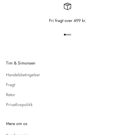
Fri fragt over 499 kr.
Gå til element 1
Gå til element 2
Gå til element 3
Gå til element 4
Tim & Simonsen
Handelsbetingelser
Fragt
Retur
Privatlivspolitik
Mere om os