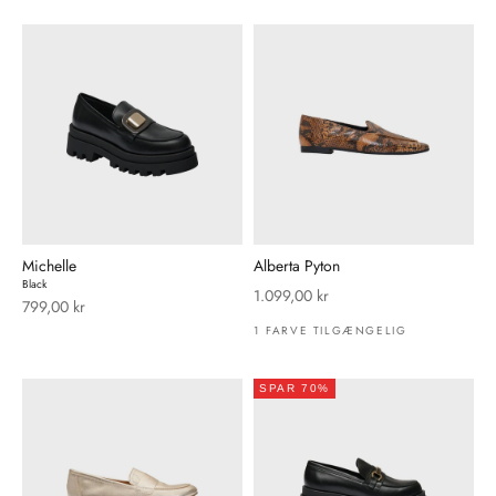
Michelle
Alberta Pyton
Black
Salgspris
1.099,00 kr
Salgspris
799,00 kr
1 FARVE TILGÆNGELIG
SPAR 70%