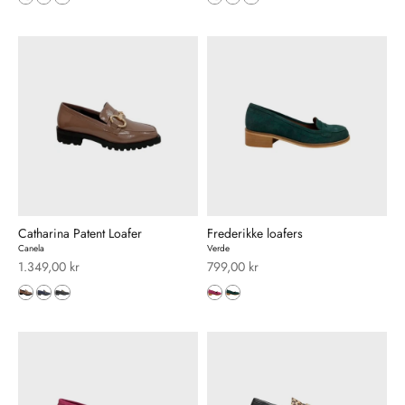
Catharina Patent Loafer
Frederikke loafers
Canela
Verde
Salgspris
Salgspris
1.349,00 kr
799,00 kr