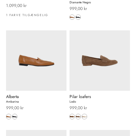
Diamante Negro
Salgspris
1.099,00 kr
Salgspris
999,00 kr
1 FARVE TILGÆNGELIG
Alberta
Pilar loafers
Ambarina
Lodo
Salgspris
Salgspris
999,00 kr
999,00 kr