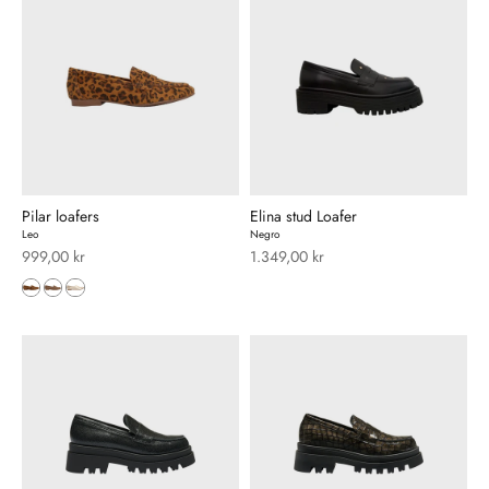
Pilar loafers
Elina stud Loafer
Leo
Negro
Salgspris
Salgspris
999,00 kr
1.349,00 kr