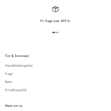
Fri fragt over 499 kr.
Gå til element 1
Gå til element 2
Gå til element 3
Gå til element 4
Tim & Simonsen
Handelsbetingelser
Fragt
Retur
Privatlivspolitik
Mere om os