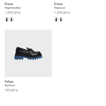
Diana
Diana
Negro-bourdeos
Negro-azul
Salgspris
Salgspris
1.299,00 kr
1.299,00 kr
Felipa
Black-Azul
Salgspris
799,00 kr