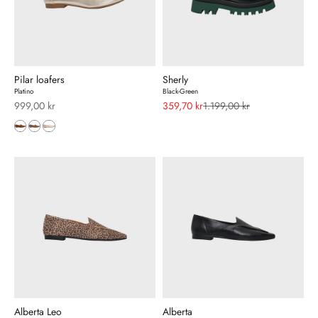
Pilar loafers
Sherly
Platino
Black-Green
Salgspris
Salgspris
Normalpris
999,00 kr
359,70 kr
1.199,00 kr
Alberta Leo
Alberta