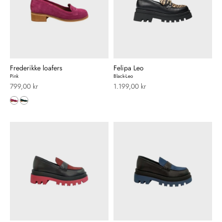
Frederikke loafers
Felipa Leo
Pink
Black-Leo
Salgspris
Salgspris
799,00 kr
1.199,00 kr