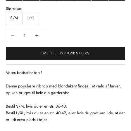
Størrelse:
S/M
L/XL
Sænk antal
Sænk antal
FØJ TIL INDKØBSKURV
Vores bestseller top !
Denne populære rib top med blondekant findes i et væld af farver,
og kan bruges til hele din garderobe.
Bestil S/M, hvis du er en str. 36-40.
Bestil L/XL, hvis du er en str. 40-42, eller hvis du godt kan lide, at der
er lidt extra plads i tøjet.