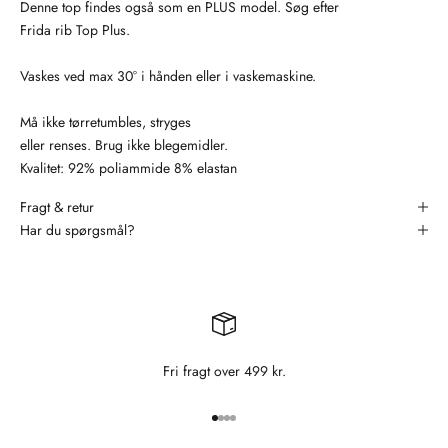
Denne top findes også som en PLUS model. Søg efter
Frida rib Top Plus.
Vaskes ved max 30° i hånden eller i vaskemaskine.
Må ikke tørretumbles, stryges
eller renses. Brug ikke blegemidler.
Kvalitet: 92% poliammide 8% elastan
Fragt & retur
Har du spørgsmål?
Fri fragt over 499 kr.
Gå til element 1
Gå til element 2
Gå til element 3
Gå til element 4