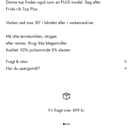
Denne top findes også som en PLUS model. Søg efter
Frida rib Top Plus.
Vaskes ved max 30° i hånden eller i vaskemaskine.
Må ikke tørretumbles, stryges
eller renses. Brug ikke blegemidler.
Kvalitet: 92% poliammide 8% elastan
Fragt & retur
Har du spørgsmål?
Fri fragt over 499 kr.
Gå til element 1
Gå til element 2
Gå til element 3
Gå til element 4