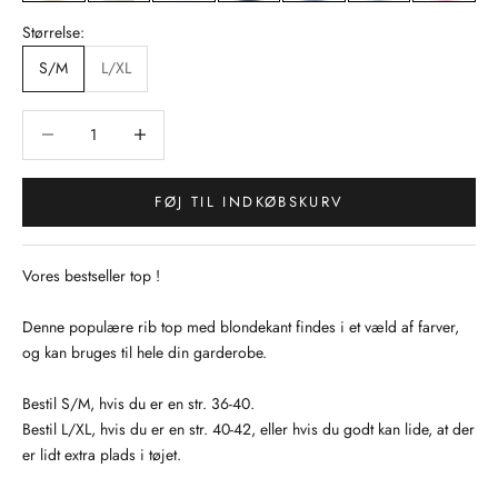
Størrelse:
S/M
L/XL
Sænk antal
Sænk antal
FØJ TIL INDKØBSKURV
Vores bestseller top !
Denne populære rib top med blondekant findes i et væld af farver,
og kan bruges til hele din garderobe.
Bestil S/M, hvis du er en str. 36-40.
Bestil L/XL, hvis du er en str. 40-42, eller hvis du godt kan lide, at der
er lidt extra plads i tøjet.