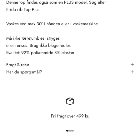
Denne top findes også som en PLUS model. Søg efter
Frida rib Top Plus.
Vaskes ved max 30° i hånden eller i vaskemaskine.
Må ikke tørretumbles, stryges
eller renses. Brug ikke blegemidler.
Kvalitet: 92% poliammide 8% elastan
Fragt & retur
Har du spørgsmål?
Fri fragt over 499 kr.
Gå til element 1
Gå til element 2
Gå til element 3
Gå til element 4