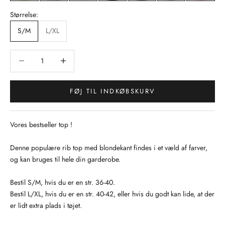
Størrelse:
S/M
L/XL
Sænk antal
Sænk antal
FØJ TIL INDKØBSKURV
Vores bestseller top !
Denne populære rib top med blondekant findes i et væld af farver,
og kan bruges til hele din garderobe.
Bestil S/M, hvis du er en str. 36-40.
Bestil L/XL, hvis du er en str. 40-42, eller hvis du godt kan lide, at der
er lidt extra plads i tøjet.