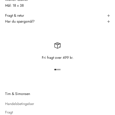
Mål: 18 x 38
Fragt & retur
Har du spørgsmål?
Fri fragt over 499 kr.
Gå til element 1
Gå til element 2
Gå til element 3
Gå til element 4
Tim & Simonsen
Handelsbetingelser
Fragt