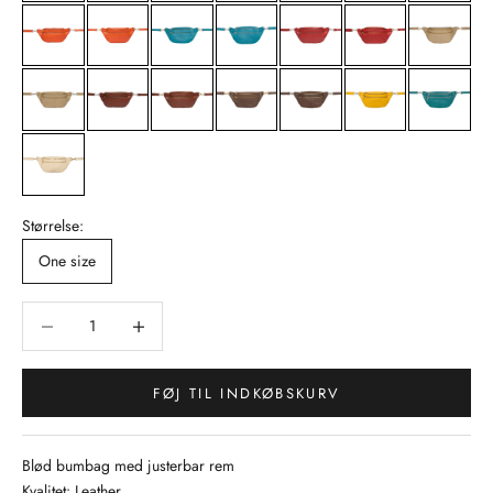
Størrelse:
One size
Sænk antal
Sænk antal
FØJ TIL INDKØBSKURV
Blød bumbag med justerbar rem
Kvalitet: Leather