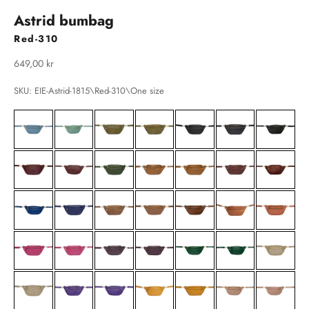
Astrid bumbag
Red-310
Salgspris
649,00 kr
SKU: EIE-Astrid-1815\Red-310\One size