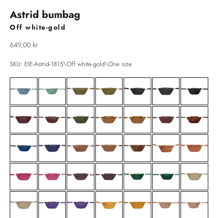
Astrid bumbag
Off white-gold
Salgspris
649,00 kr
SKU: EIE-Astrid-1815\Off white-gold\One size