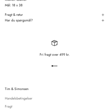
Mål: 18 x 38
Fragt & retur
Har du spørgsmål?
Fri fragt over 499 kr.
Gå til element 1
Gå til element 2
Gå til element 3
Gå til element 4
Tim & Simonsen
Handelsbetingelser
Fragt