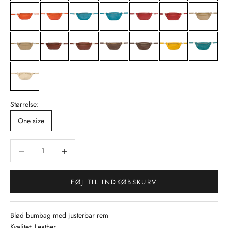
Størrelse:
One size
Sænk antal
Sænk antal
FØJ TIL INDKØBSKURV
Blød bumbag med justerbar rem
Kvalitet: Leather