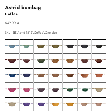
Astrid bumbag
Coffee
Salgspris
649,00 kr
SKU: EIE-Astrid-1815\Coffee\One size