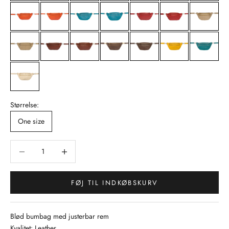
Størrelse:
One size
Sænk antal
Sænk antal
FØJ TIL INDKØBSKURV
Blød bumbag med justerbar rem
Kvalitet: Leather