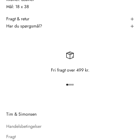
Mål: 18 x 38
Fragt & retur
Har du spørgsmål?
Fri fragt over 499 kr.
Gå til element 1
Gå til element 2
Gå til element 3
Gå til element 4
Tim & Simonsen
Handelsbetingelser
Fragt