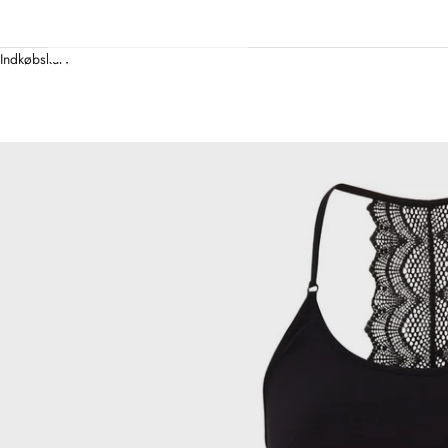
Indkøbskurv