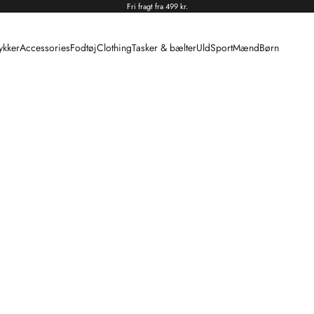
Fri fragt fra 499 kr.
kker
Accessories
Fodtøj
Clothing
Tasker & bælter
Uld
Sport
Mænd
Børn