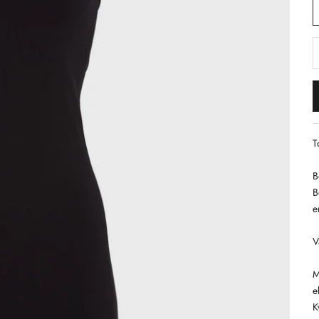
S
T
B
B
e
V
M
e
K