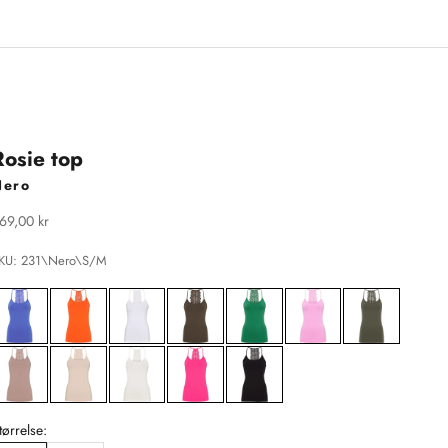
Rosie top
Nero
algspris
69,00 kr
KU: 231\Nero\S/M
tørrelse: