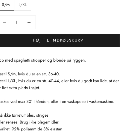
S/M
L/XL
ænk antal
Sænk antal
FØJ TIL INDKØBSKURV
op med spaghetti stropper og blonde på ryggen.
estil S/M, hvis du er en str. 36-40.
estil L/XL, hvis du er en str. 40-44, eller hvis du godt kan lide, at der
r lidt extra plads i tøjet.
askes ved max 30° I hånden, eller i en vaskepose i vaskemaskine.
å ikke tørretumbles, stryges
ller renses. Brug ikke blegemidler.
valitet: 92% poliammide 8% elastan