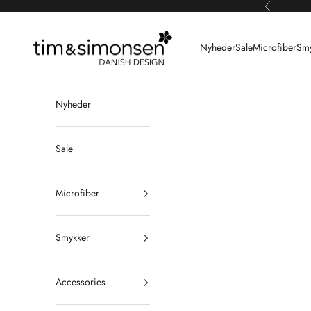
Spring til indhold
Forrige
Tim & Simonsen
Nyheder
Sale
Microfiber
Smy
Nyheder
Sale
Microfiber
Smykker
Accessories