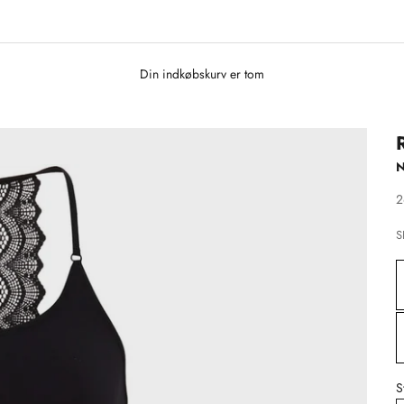
Din indkøbskurv er tom
S
2
S
S