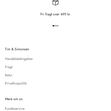
Fri fragt over 499 kr.
Gå til element 1
Gå til element 2
Gå til element 3
Gå til element 4
Tim & Simonsen
Handelsbetingelser
Fragt
Retur
Privatlivspolitik
Mere om os
Kundeservice