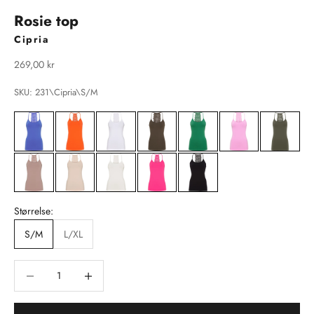
Rosie top
Cipria
Salgspris
269,00 kr
SKU: 231\Cipria\S/M
Størrelse:
S/M
L/XL
Sænk antal
Sænk antal