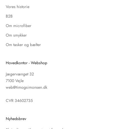
Vores historie
B2B
Om microfiber
Om smykker
Om tasker og bælter
Hovedkontor - Webshop
Jægervænget 32
7100 Vejle
web@timogsimonsen.dk
CVR 34602735
Nyhedsbrev