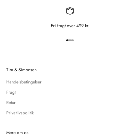
Fri fragt over 499 kr.
Gå til element 1
Gå til element 2
Gå til element 3
Gå til element 4
Tim & Simonsen
Handelsbetingelser
Fragt
Retur
Privatlivspolitik
Mere om os