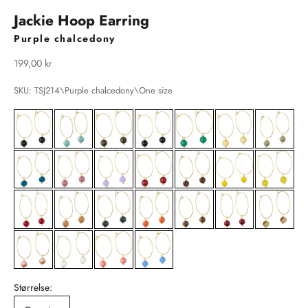
Jackie Hoop Earring
Purple chalcedony
Salgspris
199,00 kr
SKU: TSJ214\Purple chalcedony\One size
Størrelse: