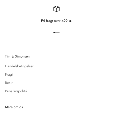
Fri fragt over 499 kr.
Gå til element 1
Gå til element 2
Gå til element 3
Gå til element 4
Tim & Simonsen
Handelsbetingelser
Fragt
Retur
Privatlivspolitik
Mere om os