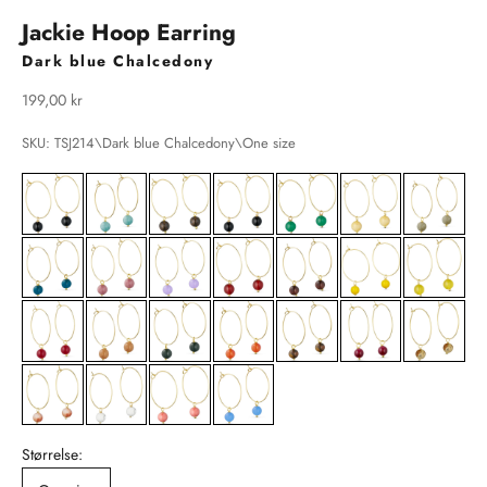
Jackie Hoop Earring
Dark blue Chalcedony
Salgspris
199,00 kr
SKU: TSJ214\Dark blue Chalcedony\One size
Størrelse: