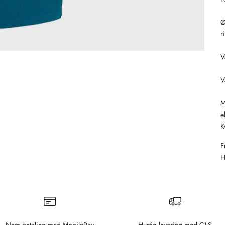
Ø
r
V
V
M
e
K
F
H
Nem betaling med MobilePay
Hurtig levering med GLS