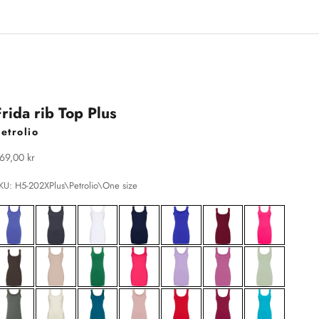
Frida rib Top Plus
etrolio
algspris
69,00 kr
KU: H5-202XPlus\Petrolio\One size