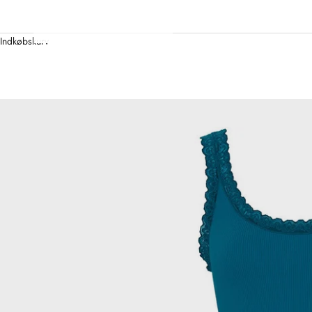
Indkøbskurv