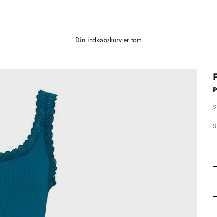
Din indkøbskurv er tom
P
S
2
S