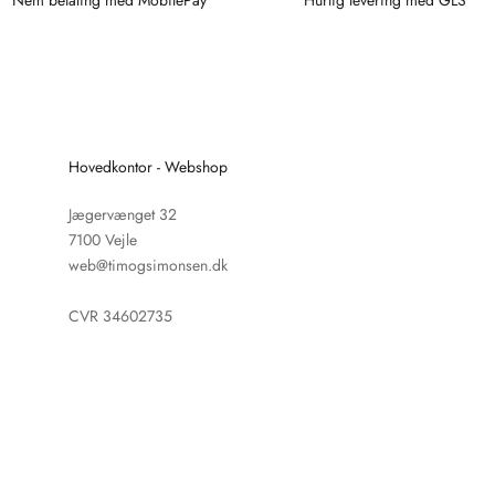
Hovedkontor - Webshop
Jægervænget 32
7100 Vejle
web@timogsimonsen.dk
CVR 34602735