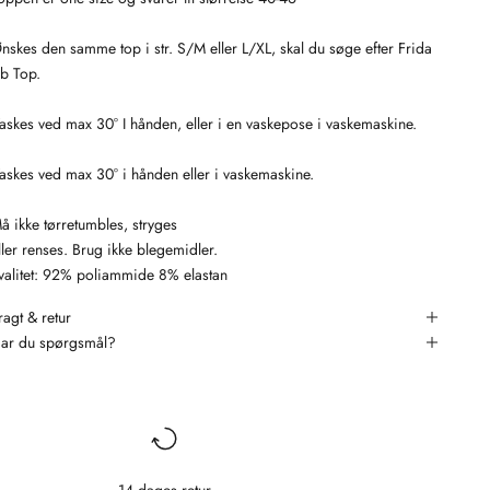
nskes den samme top i str. S/M eller L/XL, skal du søge efter Frida
ib Top.
askes ved max 30° I hånden, eller i en vaskepose i vaskemaskine.
askes ved max 30° i hånden eller i vaskemaskine.
å ikke tørretumbles, stryges
ller renses. Brug ikke blegemidler.
valitet: 92% poliammide 8% elastan
ragt & retur
ar du spørgsmål?
14 dages retur