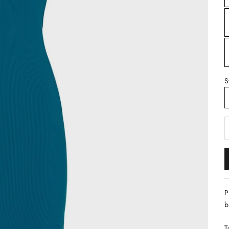
S
S
P
b
T