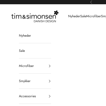
Spring til indhold
Forrige
Tim & Simonsen
Nyheder
Sale
Microfiber
Smy
Nyheder
Sale
Microfiber
Smykker
Accessories