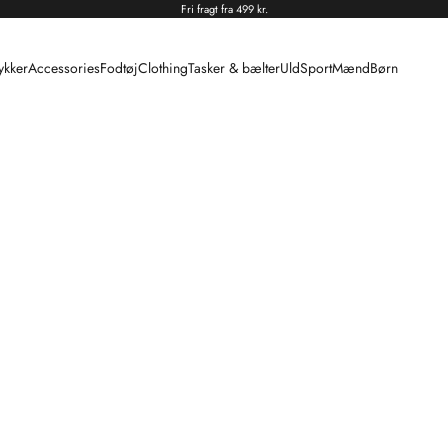
Fri fragt fra 499 kr.
kker
Accessories
Fodtøj
Clothing
Tasker & bælter
Uld
Sport
Mænd
Børn