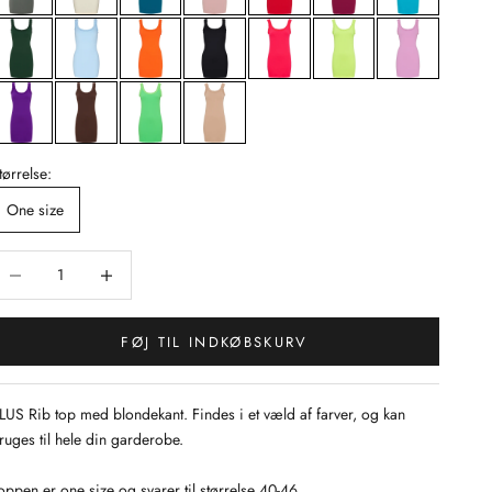
tørrelse:
One size
ænk antal
Sænk antal
FØJ TIL INDKØBSKURV
LUS Rib top med blondekant. Findes i et væld af farver, og kan
ruges til hele din garderobe.
oppen er one size og svarer til størrelse 40-46