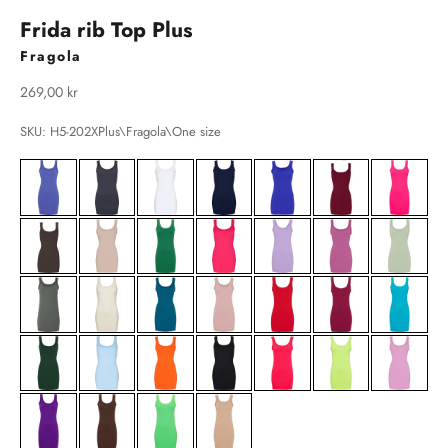
Frida rib Top Plus
Fragola
Salgspris
269,00 kr
SKU: H5-202XPlus\Fragola\One size