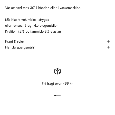
Vaskes ved max 30° i hånden eller i vaskemaskine.
Må ikke tørretumbles, stryges
eller renses. Brug ikke blegemidler.
Kvalitet: 92% poliammide 8% elastan
Fragt & retur
Har du spørgsmål?
Fri fragt over 499 kr.
Gå til element 1
Gå til element 2
Gå til element 3
Gå til element 4