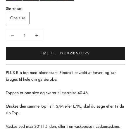
Størrelse:
One size
Sænk antal
Sænk antal
FØJ TIL INDKØBSKURV
PLUS Rib top med blondekant. Findes i et væld af farver, og kan
bruges til hele din garderobe.
Toppen er one size og svarer til størrelse 40-46
Ønskes den samme top i str. S/M eller L/XL, skal du søge efter Frida
rib Top.
Vaskes ved max 30° I hånden, eller i en vaskepose i vaskemaskine.