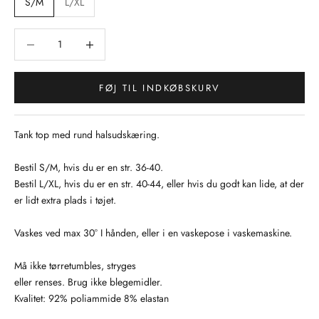
S/M
L/XL
Sænk antal
Sænk antal
FØJ TIL INDKØBSKURV
Tank top med rund halsudskæring.
Bestil S/M, hvis du er en str. 36-40.
Bestil L/XL, hvis du er en str. 40-44, eller hvis du godt kan lide, at der
er lidt extra plads i tøjet.
Vaskes ved max 30° I hånden, eller i en vaskepose i vaskemaskine.
Må ikke tørretumbles, stryges
eller renses. Brug ikke blegemidler.
Kvalitet: 92% poliammide 8% elastan