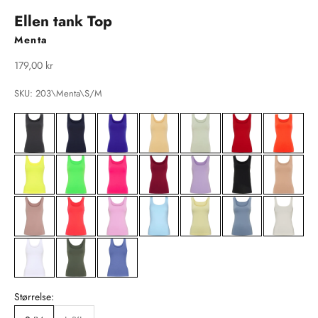
Ellen tank Top
Menta
Salgspris
179,00 kr
SKU: 203\Menta\S/M
Størrelse: