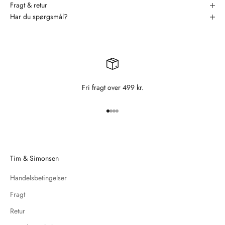
Fragt & retur
Har du spørgsmål?
Fri fragt over 499 kr.
Gå til element 1
Gå til element 2
Gå til element 3
Gå til element 4
Tim & Simonsen
Handelsbetingelser
Fragt
Retur