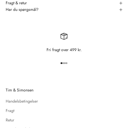
Fragt & retur
Har du spørgsmål?
Fri fragt over 499 kr.
Gå til element 1
Gå til element 2
Gå til element 3
Gå til element 4
Tim & Simonsen
Handelsbetingelser
Fragt
Retur