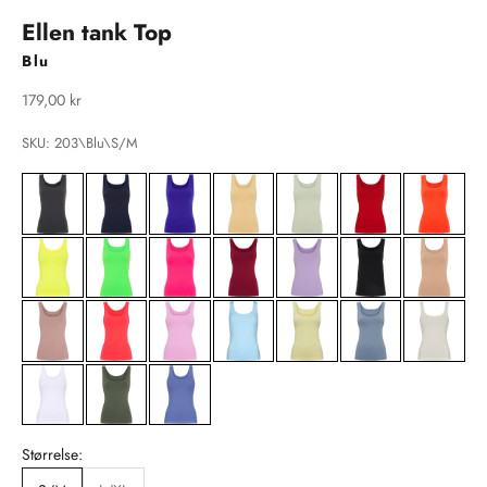
Ellen tank Top
Blu
Salgspris
179,00 kr
SKU: 203\Blu\S/M
Størrelse: