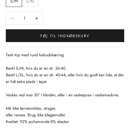
S/M
L/XL
Sænk antal
Sænk antal
FØJ TIL INDKØBSKURV
Tank top med rund halsudskæring.
Bestil S/M, hvis du er en str. 36-40.
Bestil L/XL, hvis du er en str. 40-44, eller hvis du godt kan lide, at der
er lidt extra plads i tøjet.
Vaskes ved max 30° I hånden, eller i en vaskepose i vaskemaskine.
Må ikke tørretumbles, stryges
eller renses. Brug ikke blegemidler.
Kvalitet: 92% poliammide 8% elastan