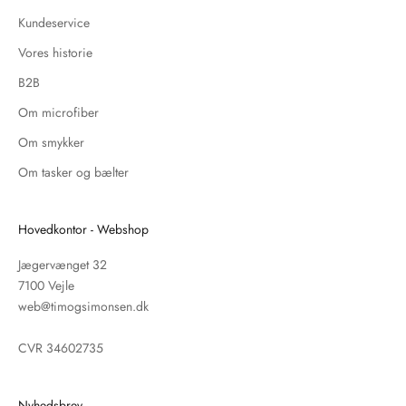
Kundeservice
Vores historie
B2B
Om microfiber
Om smykker
Om tasker og bælter
Hovedkontor - Webshop
Jægervænget 32
7100 Vejle
web@timogsimonsen.dk
CVR 34602735
Nyhedsbrev