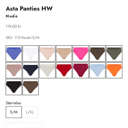
Asta Panties HW
Nudo
Salgspris
119,00 kr
SKU: 113\Nudo\S/M
Størrelse:
S/M
L/XL
Sænk antal
Sænk antal