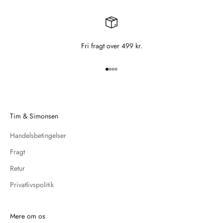
Fri fragt over 499 kr.
Gå til element 1
Gå til element 2
Gå til element 3
Gå til element 4
Tim & Simonsen
Handelsbetingelser
Fragt
Retur
Privatlivspolitik
Mere om os