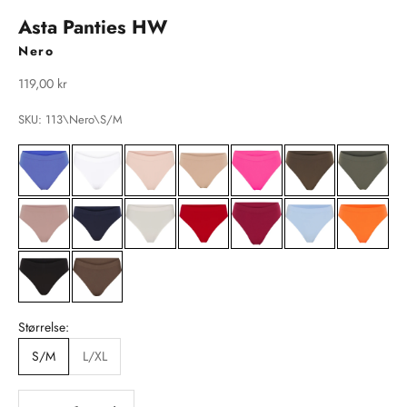
Asta Panties HW
Nero
Salgspris
119,00 kr
SKU: 113\Nero\S/M
Størrelse:
S/M
L/XL
Sænk antal
Sænk antal