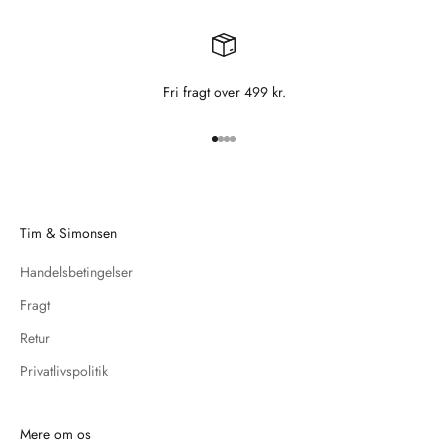
Fri fragt over 499 kr.
Gå til element 1
Gå til element 2
Gå til element 3
Gå til element 4
Tim & Simonsen
Handelsbetingelser
Fragt
Retur
Privatlivspolitik
Mere om os