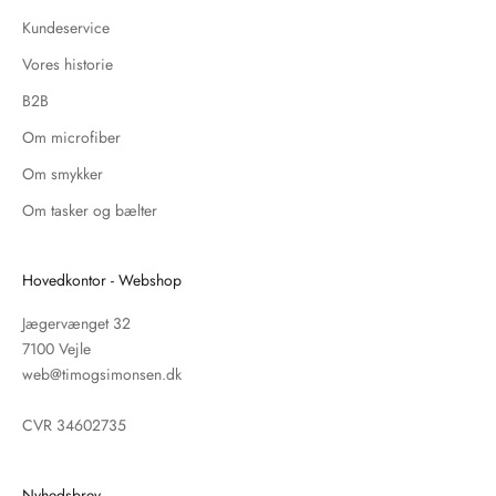
Kundeservice
Vores historie
B2B
Om microfiber
Om smykker
Om tasker og bælter
Hovedkontor - Webshop
Jægervænget 32
7100 Vejle
web@timogsimonsen.dk
CVR 34602735
Nyhedsbrev