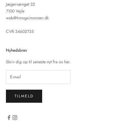
Jægervænget 32
7100 Vejle
web@timogsimonsen.dk
CVR 34602735
Nyhedsbrev
Skriv dig op til seneste nyt fra os her.
TILMELD