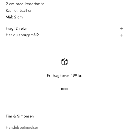
2 cm bred læderbælte
Kvalitet: Leather
Mål: 2 cm
Fragt & retur
Har du spørgsmål?
Fri fragt over 499 kr.
Gå til element 1
Gå til element 2
Gå til element 3
Gå til element 4
Tim & Simonsen
Handelsbetingelser