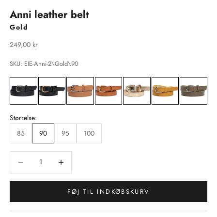
Anni leather belt
Gold
Salgspris
249,00 kr
SKU: EIE-Anni-2\Gold\90
Størrelse:
85
90
95
100
Sænk antal
Sænk antal
FØJ TIL INDKØBSKURV