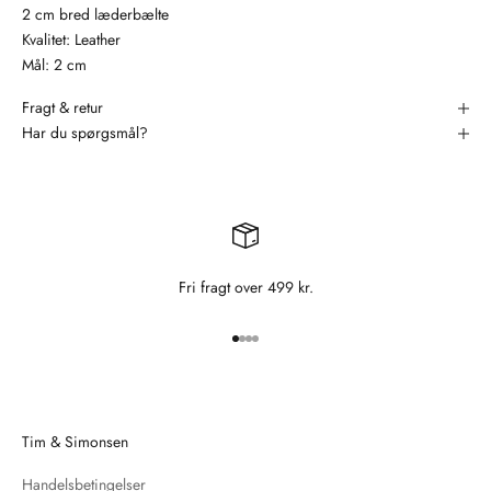
2 cm bred læderbælte
Kvalitet: Leather
Mål: 2 cm
Fragt & retur
Har du spørgsmål?
Fri fragt over 499 kr.
Gå til element 1
Gå til element 2
Gå til element 3
Gå til element 4
Tim & Simonsen
Handelsbetingelser