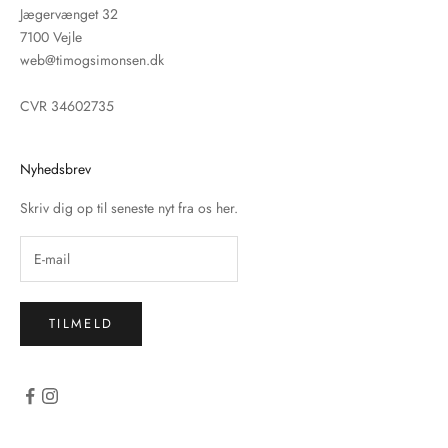
Jægervænget 32
7100 Vejle
web@timogsimonsen.dk
CVR 34602735
Nyhedsbrev
Skriv dig op til seneste nyt fra os her.
TILMELD