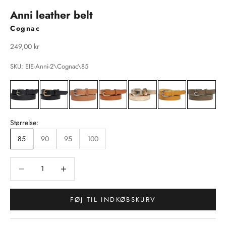
Anni leather belt
Cognac
Salgspris
249,00 kr
SKU: EIE-Anni-2\Cognac\85
Størrelse:
85
90
95
100
Sænk antal
Sænk antal
FØJ TIL INDKØBSKURV