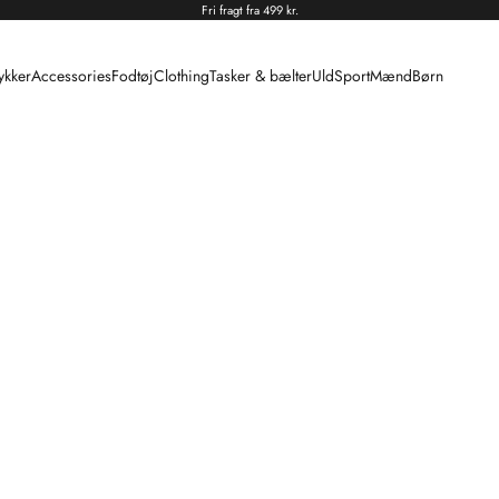
Fri fragt fra 499 kr.
kker
Accessories
Fodtøj
Clothing
Tasker & bælter
Uld
Sport
Mænd
Børn