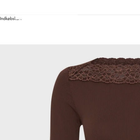
Indkøbskurv