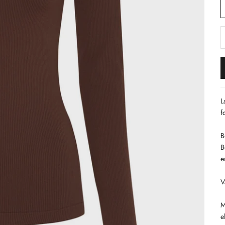
S
L
f
B
B
e
V
M
e