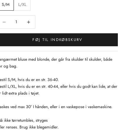
S/M
L/XL
ænk antal
Sænk antal
FØJ TIL INDKØBSKURV
angærmet bluse med blonde, der går fra skulder til skulder, både
or og bag.
estil S/M, hvis du er en str. 36-40.
estil L/XL, hvis du er en str. 40-44, eller hvis du godt kan lide, at der
r lidt extra plads i tøjet.
askes ved max 30° I hånden, eller i en vaskepose i vaskemaskine.
å ikke tørretumbles, stryges
ller renses. Brug ikke blegemidler.