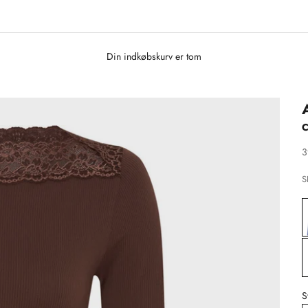
Din indkøbskurv er tom
C
S
3
S
S