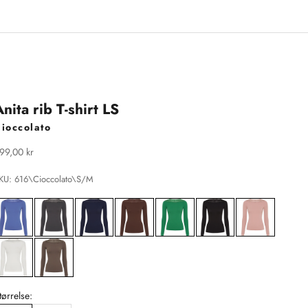
Anita rib T-shirt LS
ioccolato
algspris
99,00 kr
KU: 616\Cioccolato\S/M
tørrelse: