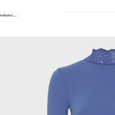
Indkøbskurv