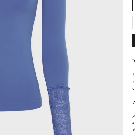
S
T
B
B
e
V
M
e
K