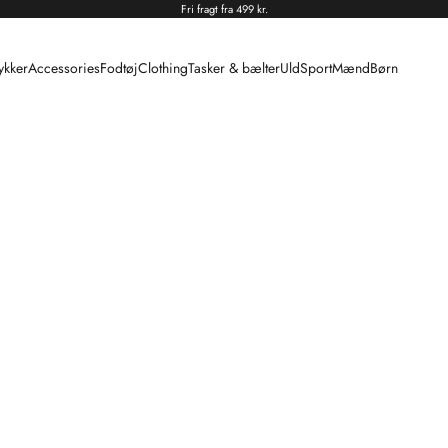
Fri fragt fra 499 kr.
kker
Accessories
Fodtøj
Clothing
Tasker & bælter
Uld
Sport
Mænd
Børn