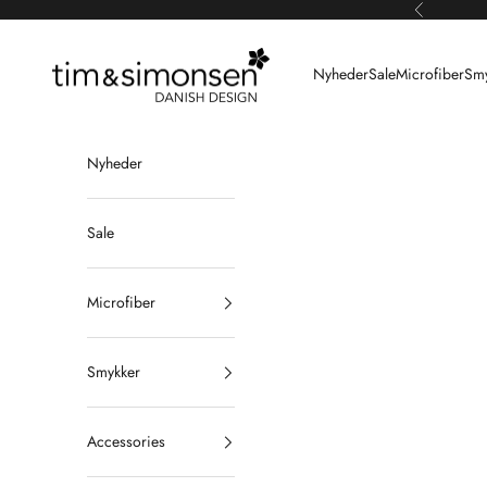
Spring til indhold
Forrige
Tim & Simonsen
Nyheder
Sale
Microfiber
Smy
Nyheder
Sale
Microfiber
Smykker
Accessories