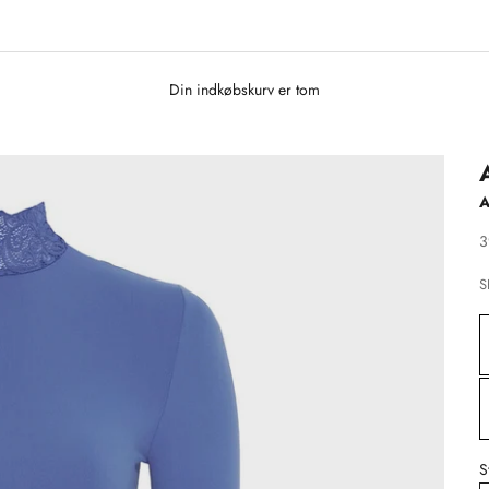
Din indkøbskurv er tom
S
3
S
S