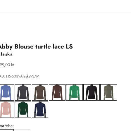
Abby Blouse turtle lace LS
Alaska
algspris
99,00 kr
KU: H5-603\Alaska\S/M
tørrelse: