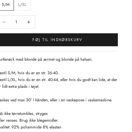
S/M
L/XL
ænk antal
Sænk antal
FØJ TIL INDKØBSKURV
urtleneck med blonde på ærmet og blonde på halsen.
estil S/M, hvis du er en str. 36-40.
estil L/XL, hvis du er en str. 40-44, eller hvis du godt kan lide, at der
r lidt extra plads i tøjet.
askes ved max 30° I hånden, eller i en vaskepose i vaskemaskine.
å ikke tørretumbles, stryges
ller renses. Brug ikke blegemidler.
valitet: 92% poliammide 8% elastan