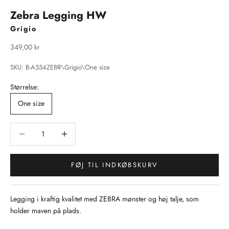
Zebra Legging HW
Grigio
Salgspris
349,00 kr
SKU: B-A554ZEBR\Grigio\One size
Størrelse:
One size
Sænk antal
Sænk antal
FØJ TIL INDKØBSKURV
Legging i kraftig kvalitet med ZEBRA mønster og høj talje, som
holder maven på plads.