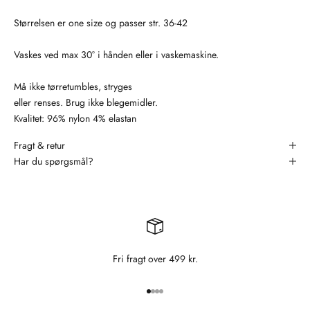
Størrelsen er one size og passer str. 36-42
Vaskes ved max 30° i hånden eller i vaskemaskine.
Må ikke tørretumbles, stryges
eller renses. Brug ikke blegemidler.
Kvalitet: 96% nylon 4% elastan
Fragt & retur
Har du spørgsmål?
Fri fragt over 499 kr.
Gå til element 1
Gå til element 2
Gå til element 3
Gå til element 4