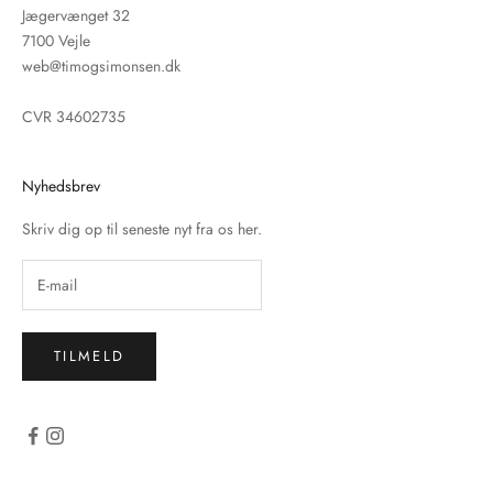
Jægervænget 32
7100 Vejle
web@timogsimonsen.dk
CVR 34602735
Nyhedsbrev
Skriv dig op til seneste nyt fra os her.
TILMELD