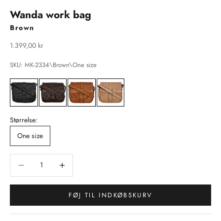
Wanda work bag
Brown
Salgspris
1.399,00 kr
SKU: MK-2334\Brown\One size
Størrelse:
One size
Sænk antal
Sænk antal
FØJ TIL INDKØBSKURV