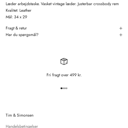
Læder arbejdstaske. Vasket vintage læder. Justerbar crossbody rem
Kvalitet: Leather
Mål: 34 x 29
Fragt & retur
Har du spørgsmål?
Fri fragt over 499 kr.
Gå til element 1
Gå til element 2
Gå til element 3
Gå til element 4
Tim & Simonsen
Handelsbetingelser