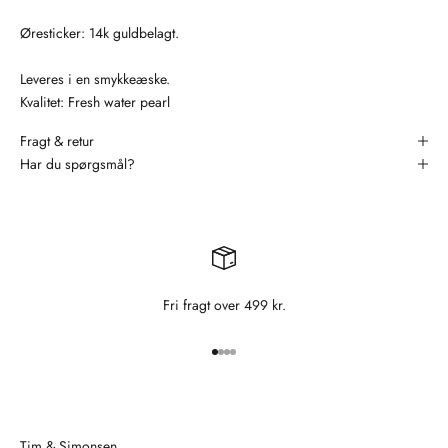
Øresticker: 14k guldbelagt.
Leveres i en smykkeæske.
Kvalitet: Fresh water pearl
Fragt & retur
Har du spørgsmål?
Fri fragt over 499 kr.
Gå til element 1
Gå til element 2
Gå til element 3
Gå til element 4
Tim & Simonsen