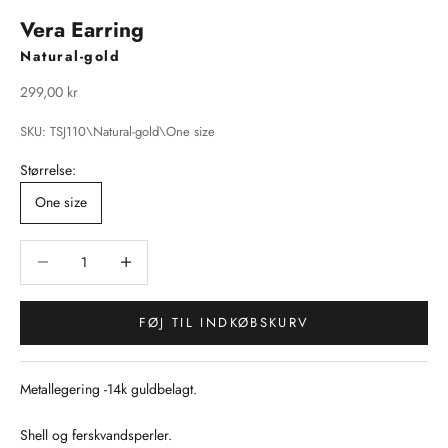
Vera Earring
Natural-gold
Salgspris
299,00 kr
SKU: TSJ110\Natural-gold\One size
Størrelse:
One size
Sænk antal
Sænk antal
FØJ TIL INDKØBSKURV
Metallegering -14k guldbelagt.
Shell og ferskvandsperler.