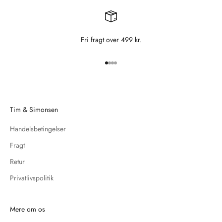
Fri fragt over 499 kr.
Gå til element 1
Gå til element 2
Gå til element 3
Gå til element 4
Tim & Simonsen
Handelsbetingelser
Fragt
Retur
Privatlivspolitik
Mere om os