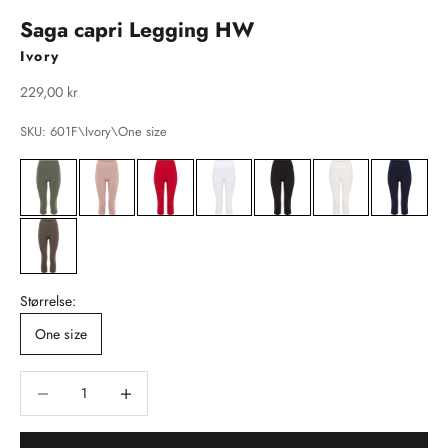
Saga capri Legging HW
Ivory
Salgspris
229,00 kr
SKU: 601F\Ivory\One size
Størrelse:
One size
Sænk antal
Sænk antal