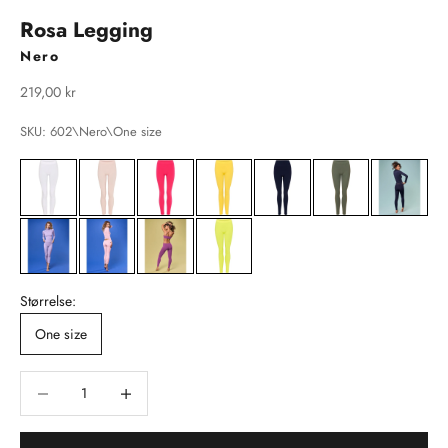
Rosa Legging
Nero
Salgspris
219,00 kr
SKU: 602\Nero\One size
Størrelse:
One size
Sænk antal
Sænk antal