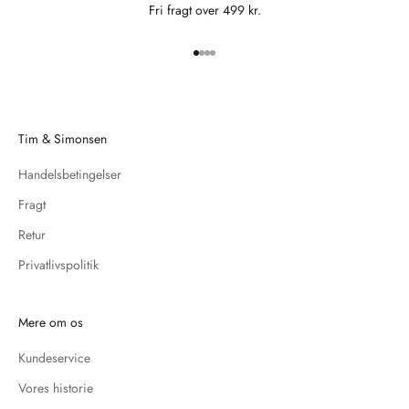
Fri fragt over 499 kr.
Gå til element 1
Gå til element 2
Gå til element 3
Gå til element 4
Tim & Simonsen
Handelsbetingelser
Fragt
Retur
Privatlivspolitik
Mere om os
Kundeservice
Vores historie