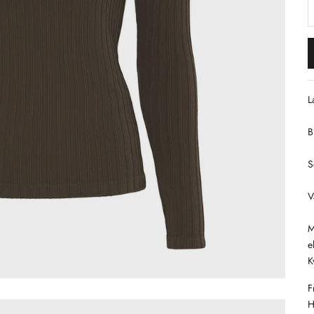
S
L
B
S
V
M
e
K
F
H