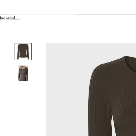
Indkøbskurv