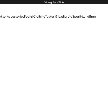
Fri fragt fra 499 kr.
kker
Accessories
Fodtøj
Clothing
Tasker & bælter
Uld
Sport
Mænd
Børn