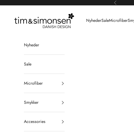
Spring til indhold
Forrige
Tim & Simonsen
Nyheder
Sale
Microfiber
Smy
Nyheder
Sale
Microfiber
Smykker
Accessories