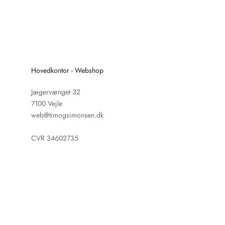
Hovedkontor - Webshop
Jægervænget 32
7100 Vejle
web@timogsimonsen.dk
CVR 34602735