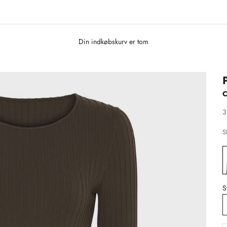
Din indkøbskurv er tom
C
S
3
S
S