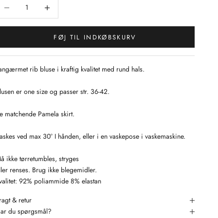
ænk antal
Sænk antal
FØJ TIL INDKØBSKURV
angærmet rib bluse i kraftig kvalitet med rund hals.
lusen er one size og passer str. 36-42.
e matchende Pamela skirt.
askes ved max 30° I hånden, eller i en vaskepose i vaskemaskine.
å ikke tørretumbles, stryges
ller renses. Brug ikke blegemidler.
valitet: 92% poliammide 8% elastan
ragt & retur
ar du spørgsmål?