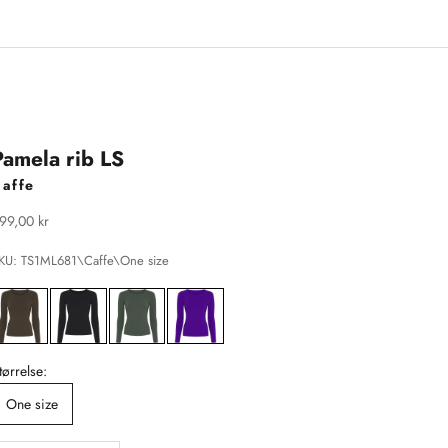
Pamela rib LS
affe
algspris
99,00 kr
KU: TS1ML681\Caffe\One size
tørrelse:
One size