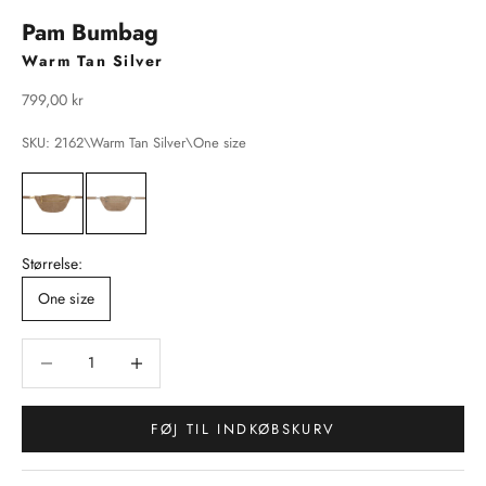
Pam Bumbag
Warm Tan Silver
Salgspris
799,00 kr
SKU: 2162\Warm Tan Silver\One size
Størrelse:
One size
Sænk antal
Sænk antal
FØJ TIL INDKØBSKURV