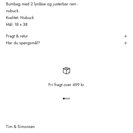
Bumbag med 2 lynlåse og justerbar rem -
nubuck.
Kvalitet: Nubuck
Mål: 18 x 38
Fragt & retur
Har du spørgsmål?
Fri fragt over 499 kr.
Gå til element 1
Gå til element 2
Gå til element 3
Gå til element 4
Tim & Simonsen