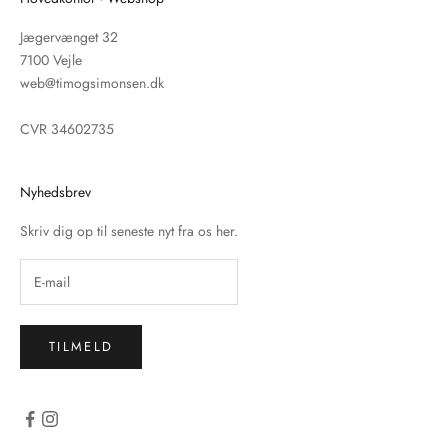
Jægervænget 32
7100 Vejle
web@timogsimonsen.dk
CVR 34602735
Nyhedsbrev
Skriv dig op til seneste nyt fra os her.
TILMELD