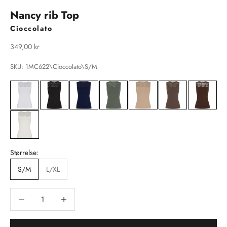
Nancy rib Top
Cioccolato
Salgspris
349,00 kr
SKU: 1MC622\Cioccolato\S/M
Størrelse:
S/M
L/XL
Sænk antal
Sænk antal