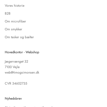
Vores historie
B2B
Om microfiber
Om smykker
Om tasker og bælter
Hovedkontor - Webshop
Jægervænget 32
7100 Vejle
web@timogsimonsen.dk
CVR 34602735
Nyhedsbrev