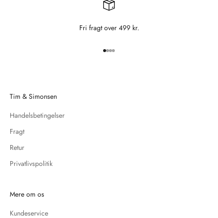
Fri fragt over 499 kr.
Gå til element 1
Gå til element 2
Gå til element 3
Gå til element 4
Tim & Simonsen
Handelsbetingelser
Fragt
Retur
Privatlivspolitik
Mere om os
Kundeservice