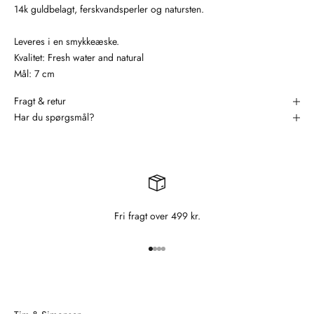
14k guldbelagt, ferskvandsperler og natursten.
Leveres i en smykkeæske.
Kvalitet: Fresh water and natural
Mål: 7 cm
Fragt & retur
Har du spørgsmål?
Fri fragt over 499 kr.
Gå til element 1
Gå til element 2
Gå til element 3
Gå til element 4