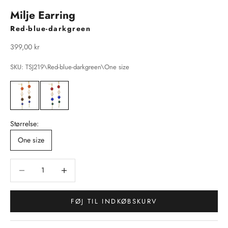
Milje Earring
Red-blue-darkgreen
Salgspris
399,00 kr
SKU: TSJ219\Red-blue-darkgreen\One size
Størrelse:
One size
Sænk antal
Sænk antal
FØJ TIL INDKØBSKURV