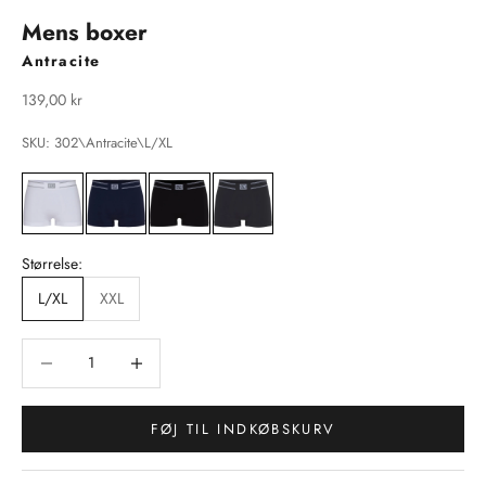
Mens boxer
Antracite
Salgspris
139,00 kr
SKU: 302\Antracite\L/XL
Størrelse:
L/XL
XXL
Sænk antal
Sænk antal
FØJ TIL INDKØBSKURV