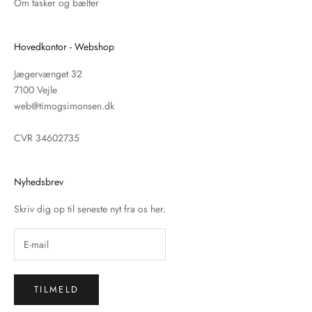
Om tasker og bælter
Hovedkontor - Webshop
Jægervænget 32
7100 Vejle
web@timogsimonsen.dk
CVR 34602735
Nyhedsbrev
Skriv dig op til seneste nyt fra os her.
TILMELD