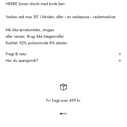
HERRE boxer shorts med korte ben.
Vaskes ved max 30° I hånden, eller i en vaskepose i vaskemaskine.
Må ikke tørretumbles, stryges
eller renses. Brug ikke blegemidler.
Kvalitet: 92% poliammide 8% elastan
Fragt & retur
Har du spørgsmål?
Fri fragt over 499 kr.
Gå til element 1
Gå til element 2
Gå til element 3
Gå til element 4