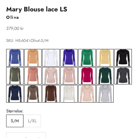
Mary Blouse lace LS
Oliva
Salgspris
379,00 kr
SKU: H5-604\Oliva\S/M
Størrelse:
S/M
L/XL
Sænk antal
Sænk antal