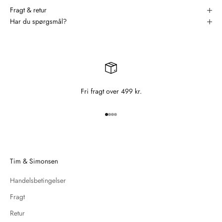
Fragt & retur
Har du spørgsmål?
Fri fragt over 499 kr.
Gå til element 1
Gå til element 2
Gå til element 3
Gå til element 4
Tim & Simonsen
Handelsbetingelser
Fragt
Retur