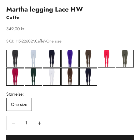
Martha legging Lace HW
Caffe
Salgspris
349,00 kr
SKU: H5-22602\Caffe\One size
Størrelse:
One size
Sænk antal
Sænk antal