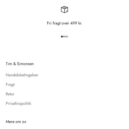
Fri fragt over 499 kr.
Gå til element 1
Gå til element 2
Gå til element 3
Gå til element 4
Tim & Simonsen
Handelsbetingelser
Fragt
Retur
Privatlivspolitik
Mere om os