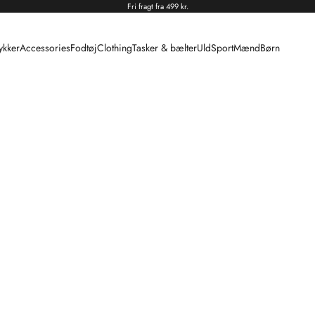
Fri fragt fra 499 kr.
kker
Accessories
Fodtøj
Clothing
Tasker & bælter
Uld
Sport
Mænd
Børn