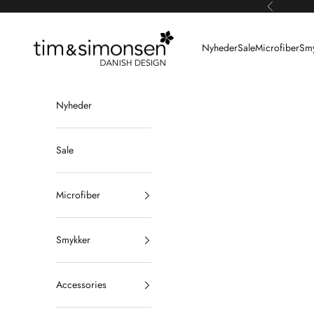
Spring til indhold
Forrige
Tim & Simonsen
Nyheder
Sale
Microfiber
Smy
Nyheder
Sale
Microfiber
Smykker
Accessories