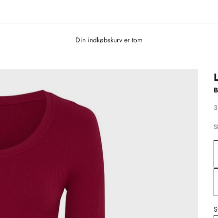
Din indkøbskurv er tom
S
3
S
S