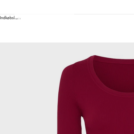
Indkøbskurv