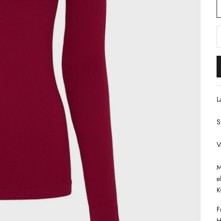
S
L
S
V
M
e
K
F
H