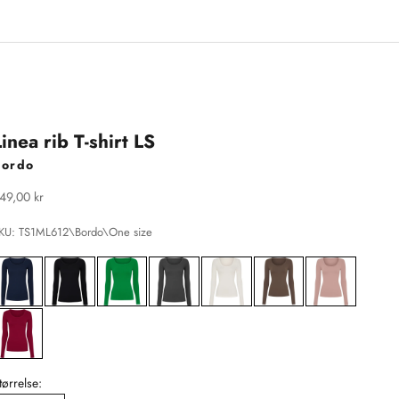
Linea rib T-shirt LS
Bordo
algspris
49,00 kr
KU: TS1ML612\Bordo\One size
tørrelse: