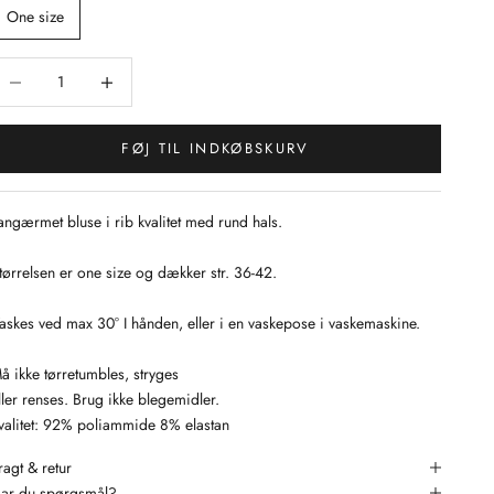
One size
ænk antal
Sænk antal
FØJ TIL INDKØBSKURV
angærmet bluse i rib kvalitet med rund hals.
tørrelsen er one size og dækker str. 36-42.
askes ved max 30° I hånden, eller i en vaskepose i vaskemaskine.
å ikke tørretumbles, stryges
ller renses. Brug ikke blegemidler.
valitet: 92% poliammide 8% elastan
ragt & retur
ar du spørgsmål?