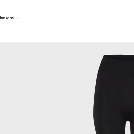
Indkøbskurv