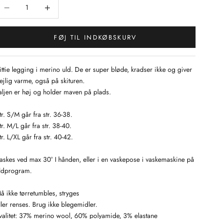
ænk antal
Sænk antal
FØJ TIL INDKØBSKURV
ittie legging i merino uld. De er super bløde, kradser ikke og giver
ejlig varme, også på skituren.
aljen er høj og holder maven på plads.
tr. S/M går fra str. 36-38.
tr. M/L går fra str. 38-40.
tr. L/XL går fra str. 40-42.
askes ved max 30° I hånden, eller i en vaskepose i vaskemaskine på
ldprogram.
å ikke tørretumbles, stryges
ller renses. Brug ikke blegemidler.
valitet: 37% merino wool, 60% polyamide, 3% elastane