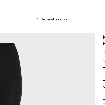
Din indkøbskurv er tom
S
4
S
S