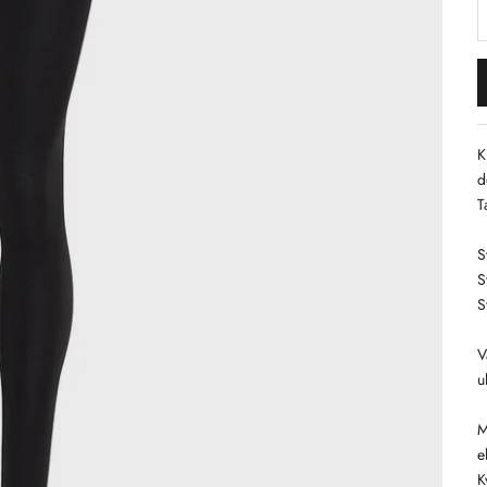
S
K
d
T
S
S
S
V
u
M
e
K