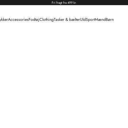
Fri fragt fra 499 kr.
kker
Accessories
Fodtøj
Clothing
Tasker & bælter
Uld
Sport
Mænd
Børn