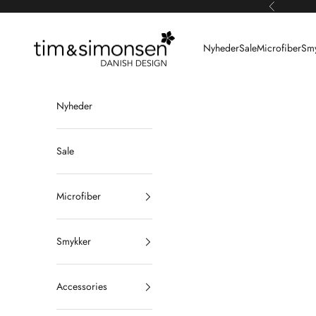
Spring til indhold
Forrige
Tim & Simonsen
Nyheder
Sale
Microfiber
Smy
Nyheder
Sale
Microfiber
Smykker
Accessories