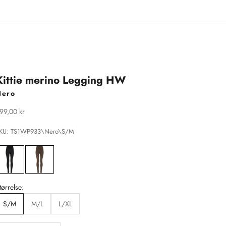
Kittie merino Legging HW
Nero
algspris
99,00 kr
KU: TS1WP933\Nero\S/M
tørrelse:
S/M
M/L
L/XL