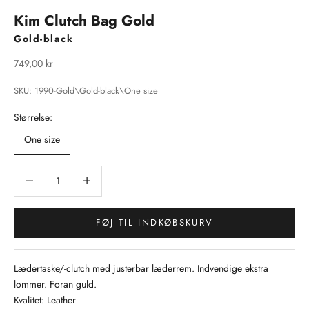
Kim Clutch Bag Gold
Gold-black
Salgspris
749,00 kr
SKU: 1990-Gold\Gold-black\One size
Størrelse:
One size
Sænk antal
Sænk antal
FØJ TIL INDKØBSKURV
Lædertaske/-clutch med justerbar læderrem. Indvendige ekstra
lommer. Foran guld.
Kvalitet: Leather