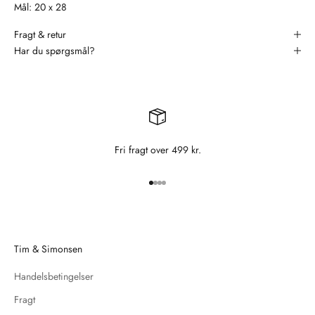
Mål: 20 x 28
Fragt & retur
Har du spørgsmål?
Fri fragt over 499 kr.
Gå til element 1
Gå til element 2
Gå til element 3
Gå til element 4
Tim & Simonsen
Handelsbetingelser
Fragt