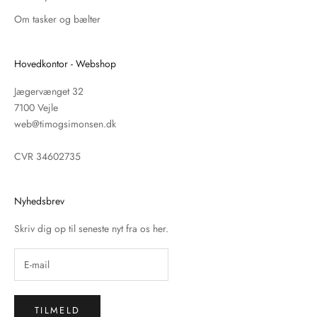
Om tasker og bælter
Hovedkontor - Webshop
Jægervænget 32
7100 Vejle
web@timogsimonsen.dk
CVR 34602735
Nyhedsbrev
Skriv dig op til seneste nyt fra os her.
TILMELD