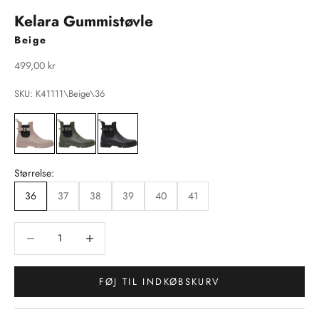
Kelara Gummistøvle
Beige
Salgspris
499,00 kr
SKU: K41111\Beige\36
Størrelse:
36
37
38
39
40
41
Sænk antal
Sænk antal
FØJ TIL INDKØBSKURV