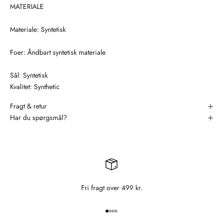
MATERIALE
Materiale: Syntetisk
Foer: Åndbart syntetisk materiale
Sål: Syntetisk
Kvalitet: Synthetic
Fragt & retur
Har du spørgsmål?
Fri fragt over 499 kr.
Gå til element 1
Gå til element 2
Gå til element 3
Gå til element 4