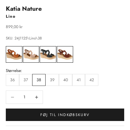
Katia Nature
Lino
Salgspris
899,00 kr
SKU: 24J1125\Lino\38
Størrelse:
36
37
38
39
40
41
42
Sænk antal
Sænk antal
FØJ TIL INDKØBSKURV