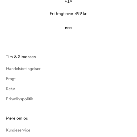
Fri fragt over 499 kr.
Gå til element 1
Gå til element 2
Gå til element 3
Gå til element 4
Tim & Simonsen
Handelsbetingelser
Fragt
Retur
Privatlivspolitik
Mere om os
Kundeservice