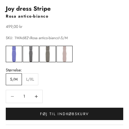
Joy dress Stripe
Rosa antico-bianco
Salgspris
499,00 kr
SKU: 1WA682\Rosa antico-bianco\S/M
Størrelse:
S/M
L/XL
Sænk antal
Sænk antal
FØJ TIL INDKØBSKURV