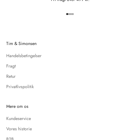
Gå til element 1
Gå til element 2
Gå til element 3
Gå til element 4
Tim & Simonsen
Handelsbetingelser
Fragt
Retur
Privatlivspolitik
Mere om os
Kundeservice
Vores historie
B2B