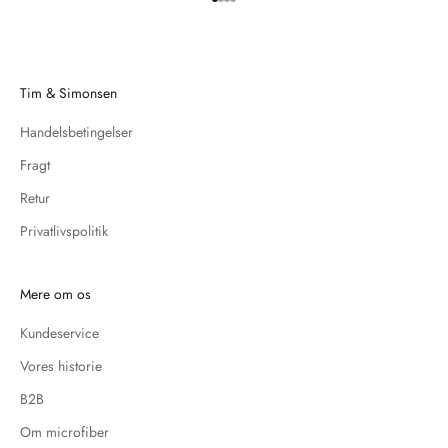
Gå til element 1
Gå til element 2
Gå til element 3
Gå til element 4
Tim & Simonsen
Handelsbetingelser
Fragt
Retur
Privatlivspolitik
Mere om os
Kundeservice
Vores historie
B2B
Om microfiber