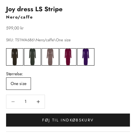
Joy dress LS Stripe
Nero/caffe
Salgspris
599,00 kr
SKU: TS1WA686\Nero/caffe\One size
Størrelse:
One size
Sænk antal
Sænk antal
FØJ TIL INDKØBSKURV