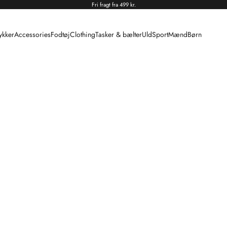
Fri fragt fra 499 kr.
kker
Accessories
Fodtøj
Clothing
Tasker & bælter
Uld
Sport
Mænd
Børn