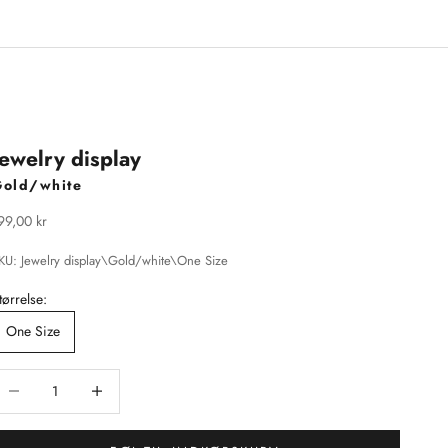
Jewelry display
Gold/white
algspris
99,00 kr
KU: Jewelry display\Gold/white\One Size
tørrelse:
One Size
ænk antal
Sænk antal