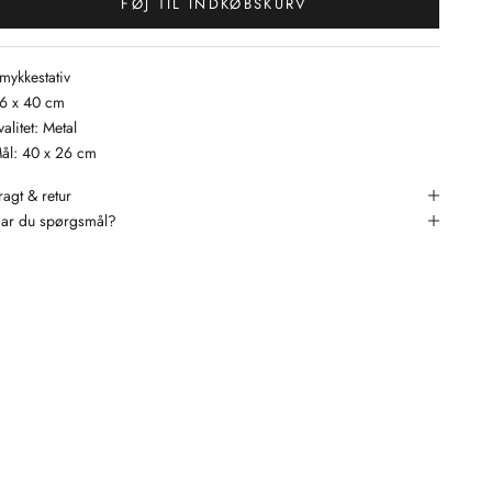
FØJ TIL INDKØBSKURV
mykkestativ
6 x 40 cm
valitet: Metal
ål: 40 x 26 cm
ragt & retur
ar du spørgsmål?