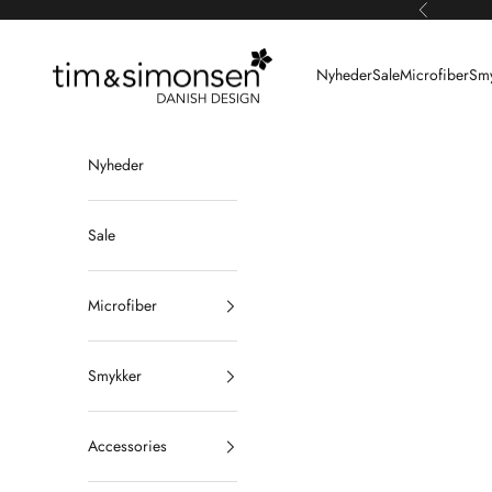
Spring til indhold
Forrige
Tim & Simonsen
Nyheder
Sale
Microfiber
Smy
Nyheder
Sale
Microfiber
Smykker
Accessories