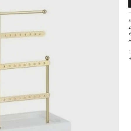
S
2
K
M
F
H