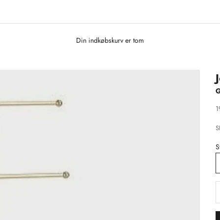
Din indkøbskurv er tom
S
1
S
S
S