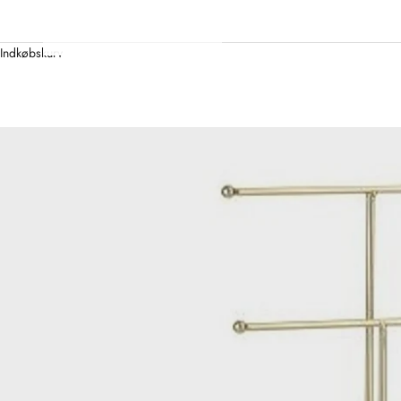
Indkøbskurv