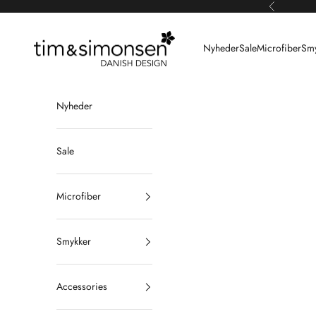
Spring til indhold
Forrige
Tim & Simonsen
Nyheder
Sale
Microfiber
Smy
Nyheder
Sale
Microfiber
Smykker
Accessories