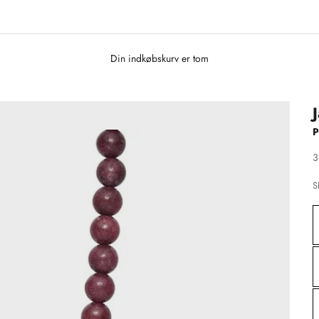
Din indkøbskurv er tom
P
S
3
S