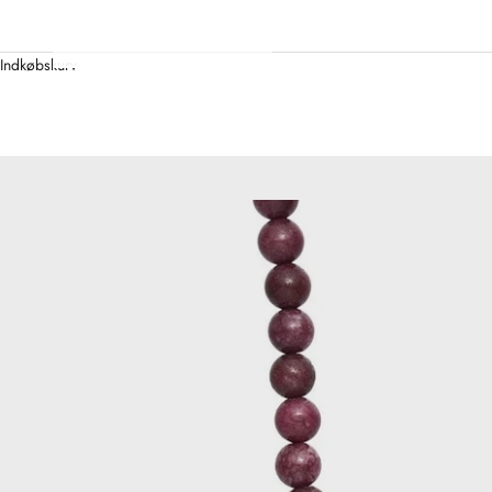
Indkøbskurv