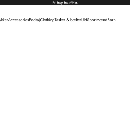
Fri fragt fra 499 kr.
kker
Accessories
Fodtøj
Clothing
Tasker & bælter
Uld
Sport
Mænd
Børn