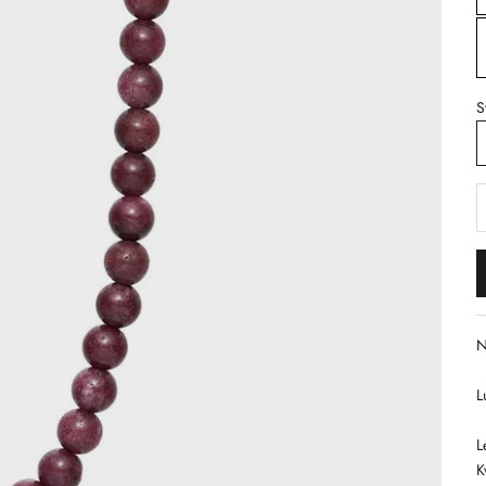
S
S
N
L
L
K