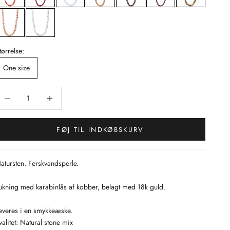
tørrelse:
One size
ænk antal
Sænk antal
FØJ TIL INDKØBSKURV
atursten. Ferskvandsperle.
ukning med karabinlås af kobber, belagt med 18k guld.
everes i en smykkeæske.
valitet: Natural stone mix