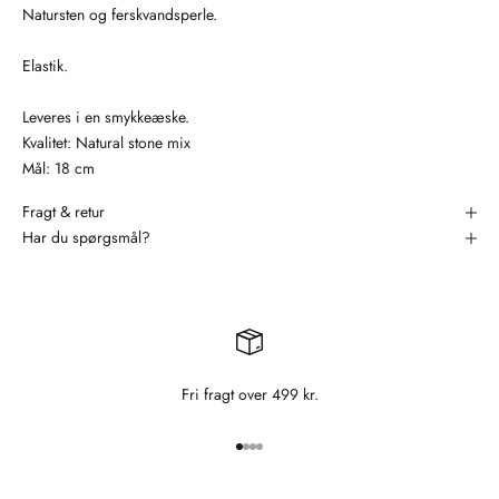
Natursten og ferskvandsperle.
Elastik.
Leveres i en smykkeæske.
Kvalitet: Natural stone mix
Mål: 18 cm
Fragt & retur
Har du spørgsmål?
Fri fragt over 499 kr.
Gå til element 1
Gå til element 2
Gå til element 3
Gå til element 4