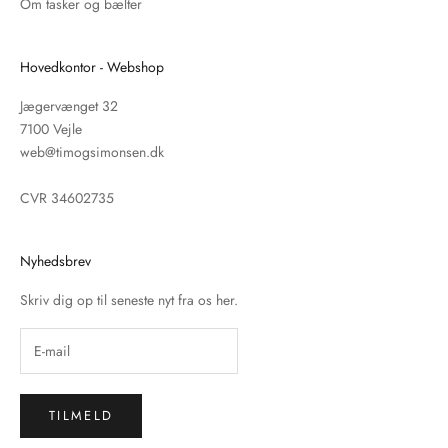
Om tasker og bælter
Hovedkontor - Webshop
Jægervænget 32
7100 Vejle
web@timogsimonsen.dk
CVR 34602735
Nyhedsbrev
Skriv dig op til seneste nyt fra os her.
TILMELD