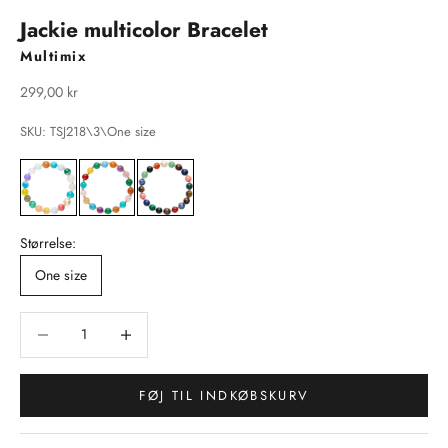
Jackie multicolor Bracelet
Multimix
Salgspris
299,00 kr
SKU: TSJ218\3\One size
Størrelse:
One size
Sænk antal
Sænk antal
FØJ TIL INDKØBSKURV