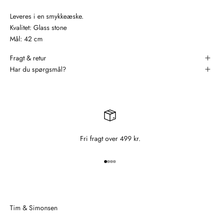
Leveres i en smykkeæske.
Kvalitet: Glass stone
Mål: 42 cm
Fragt & retur
Har du spørgsmål?
Fri fragt over 499 kr.
Gå til element 1
Gå til element 2
Gå til element 3
Gå til element 4
Tim & Simonsen