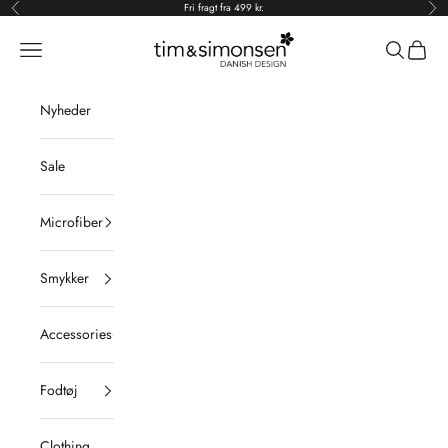
Spring til indhold
Fri fragt fra 499 kr.
Forrige
Næs
Tim & Simonsen
Åbn navigationsmenu
Åbn søgefu
Åbn in
Nyheder
Sale
Microfiber
Smykker
Accessories
Fodtøj
Clothing