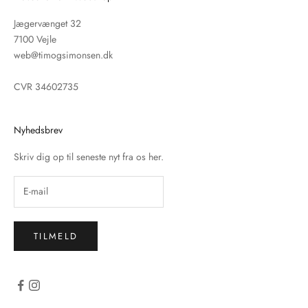
Jægervænget 32
7100 Vejle
web@timogsimonsen.dk
CVR 34602735
Nyhedsbrev
Skriv dig op til seneste nyt fra os her.
TILMELD