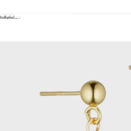
Indkøbskurv