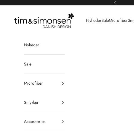
Spring til indhold
Forrige
Tim & Simonsen
Nyheder
Sale
Microfiber
Smy
Nyheder
Sale
Microfiber
Smykker
Accessories