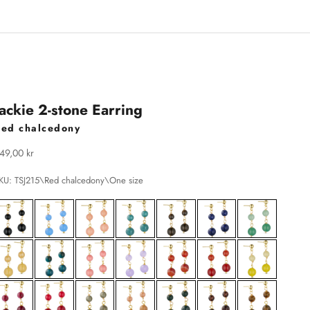
Jackie 2-stone Earring
Red chalcedony
algspris
49,00 kr
KU: TSJ215\Red chalcedony\One size