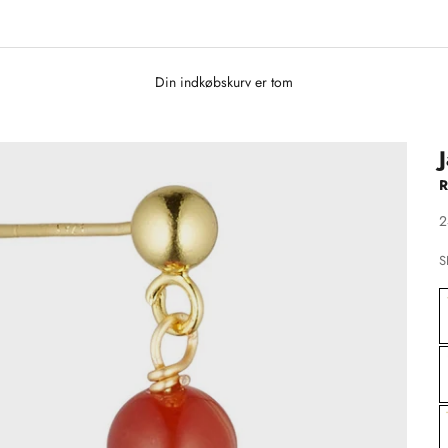
Din indkøbskurv er tom
S
2
S