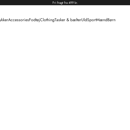
Fri fragt fra 499 kr.
kker
Accessories
Fodtøj
Clothing
Tasker & bælter
Uld
Sport
Mænd
Børn