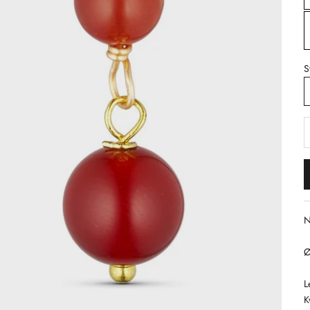
S
S
N
Ø
L
K