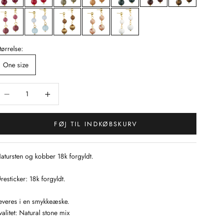
tørrelse:
One size
ænk antal
Sænk antal
FØJ TIL INDKØBSKURV
atursten og kobber 18k forgyldt.
resticker: 18k forgyldt.
everes i en smykkeæske.
valitet: Natural stone mix