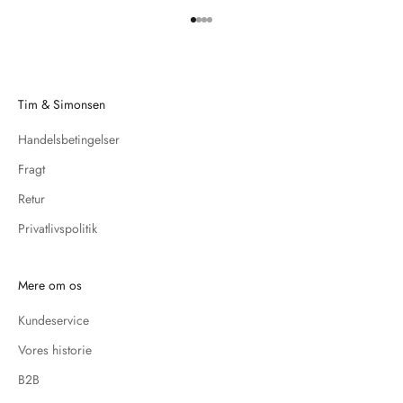
Gå til element 1
Gå til element 2
Gå til element 3
Gå til element 4
Tim & Simonsen
Handelsbetingelser
Fragt
Retur
Privatlivspolitik
Mere om os
Kundeservice
Vores historie
B2B