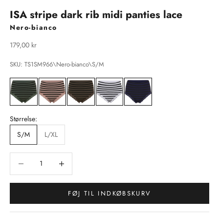
ISA stripe dark rib midi panties lace
Nero-bianco
Salgspris
179,00 kr
SKU: TS1SM966\Nero-bianco\S/M
Størrelse:
S/M
L/XL
Sænk antal
Sænk antal
FØJ TIL INDKØBSKURV