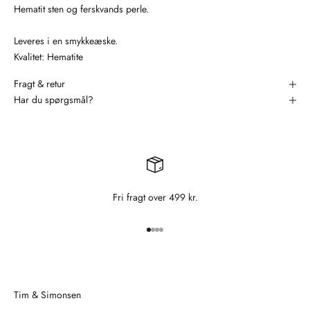
Hematit sten og ferskvands perle.
Leveres i en smykkeæske.
Kvalitet: Hematite
Fragt & retur
Har du spørgsmål?
Fri fragt over 499 kr.
Gå til element 1
Gå til element 2
Gå til element 3
Gå til element 4
Tim & Simonsen