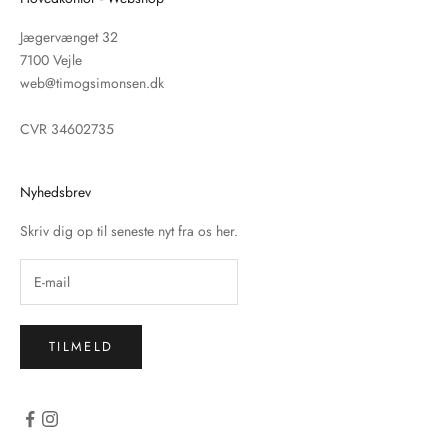
Jægervænget 32
7100 Vejle
web@timogsimonsen.dk
CVR 34602735
Nyhedsbrev
Skriv dig op til seneste nyt fra os her.
TILMELD