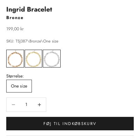
Ingrid Bracelet
Bronze
Salgspris
199,00 kr
SKU: TSJ387\Bronze\One size
Størrelse:
One size
Sænk antal
Sænk antal
FØJ TIL INDKØBSKURV