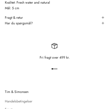
Kvalitet: Fresh water and natural
Mål: 5 cm
Fragt & retur
Har du spørgsmål?
Fri fragt over 499 kr.
Gå til element 1
Gå til element 2
Gå til element 3
Gå til element 4
Tim & Simonsen
Handelsbetingelser