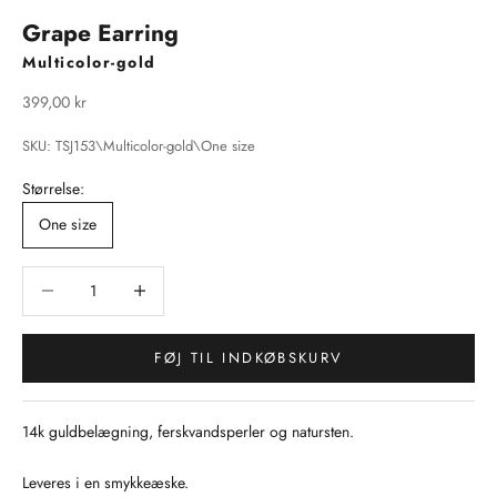
Grape Earring
Multicolor-gold
Salgspris
399,00 kr
SKU: TSJ153\Multicolor-gold\One size
Størrelse:
One size
Sænk antal
Sænk antal
FØJ TIL INDKØBSKURV
14k guldbelægning, ferskvandsperler og natursten.
Leveres i en smykkeæske.